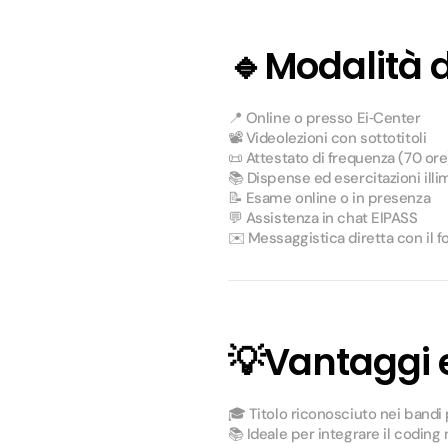
🔹
Modalità 
📍 Online o presso Ei‑Center
📽 Videolezioni con sottotitoli
📜 Attestato di frequenza (70 ore
📚 Dispense ed esercitazioni illi
📝 Esame online o in presenza
💬 Assistenza in chat EIPASS
✉️ Messaggistica diretta con il f
💡
Vantaggi e
🎓 Titolo riconosciuto nei bandi
📚 Ideale per integrare il coding 