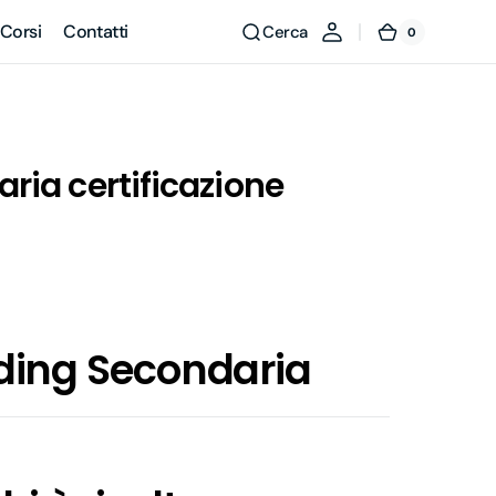
Corsi
Contatti
Cerca
0
0
Carrello
articoli
ria certificazione
ding Secondaria