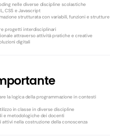
 coding nelle diverse discipline scolastiche
L, CSS e Javascript
zione strutturata con variabili, funzioni e strutture
re progetti interdisciplinari
onale attraverso attività pratiche e creative
luzioni digitali
importante
re la logica della programmazione in contesti
lizzo in classe in diverse discipline
li e metodologiche dei docenti
 attivi nella costruzione della conoscenza