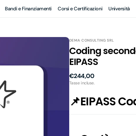
Bandi e Finanziamenti
Corsi e Certificazioni
Università
DEMA CONSULTING SRL
Coding seconda
EIPASS
Prezzo
€244,00
di
Tasse incluse.
listino
📌
EIPASS Co