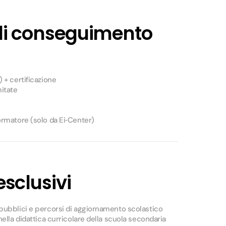
di conseguimento
) + certificazione
mitate
ormatore (solo da Ei‑Center)
sclusivi
 pubblici e percorsi di aggiornamento scolastico
nella didattica curricolare della scuola secondaria