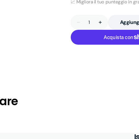
📈 Migliora il tuo punteggio in gr
Quantità
Aggiungi
Diminuisci
Aumenta
quantità
quantità
per
per
Coding
Coding
secondaria
secondaria
certificazione
certificazione
EIPASS
EIPASS
sare
I