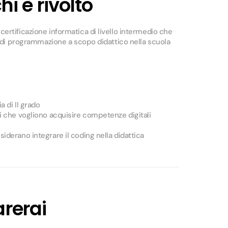
hi è rivolto
ertificazione informatica di livello intermedio che
gi di programmazione a scopo didattico nella scuola
 di II grado
i che vogliono acquisire competenze digitali
iderano integrare il coding nella didattica
rerai