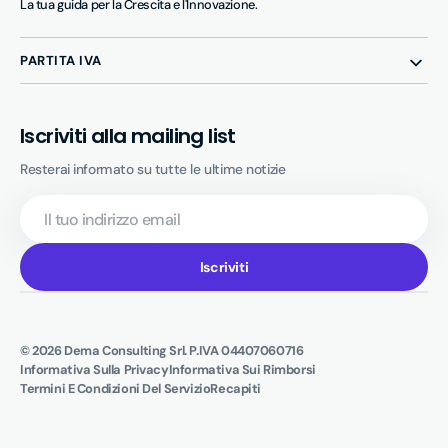
La tua guida per la Crescita e l'Innovazione.
PARTITA IVA
Iscriviti alla mailing list
Resterai informato su tutte le ultime notizie
Il
tuo
indirizzo
email
Iscriviti
© 2026
Dema Consulting Srl
.
P.IVA 04407060716
Informativa Sulla Privacy
Informativa Sui Rimborsi
Termini E Condizioni Del Servizio
Recapiti