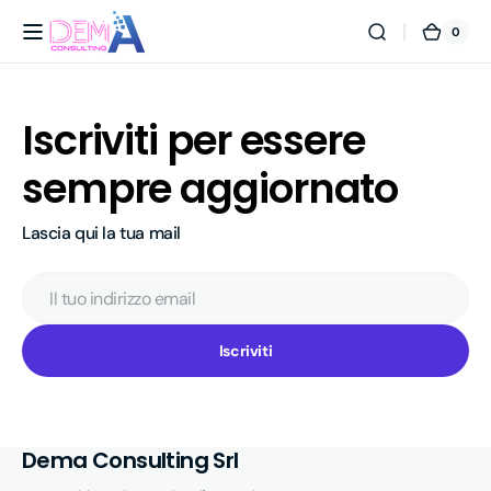
Vai
direttamente
0
0
Dema
Carrel
ai contenuti
articol
Consulting
Srl
Iscriviti per essere
sempre aggiornato
Lascia qui la tua mail
Il
tuo
indirizzo
email
Iscriviti
Dema Consulting Srl